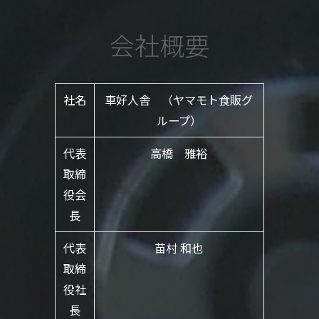
会社概要
社名
車好人舎 （ヤマモト食販グ
ループ）
代表
高橋 雅裕
取締
役会
長
代表
苗村 和也
取締
役社
長