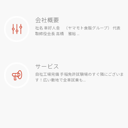
会社概要
社名 車好人舎 （ヤマモト食販グループ） 代表
取締役会長 高橋 雅裕 ...
サービス
自社工場完備 手稲免許試験場のすぐ隣にございま
す！広い敷地で全車試乗も...