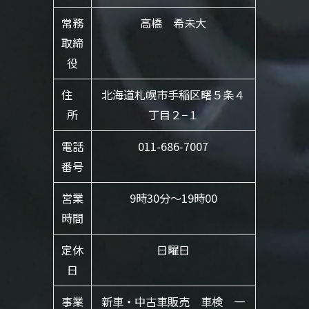
常務
高橋 希未大
取締
役
住
北海道札幌市手稲区曙５条４
所
丁目２−１
電話
011-686-7007
番号
営業
9時30分〜19時00
時間
定休
日曜日
日
事業
新車・中古車販売 車検 一